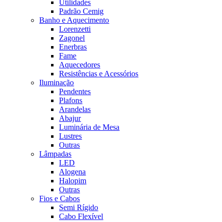
Utilidades
Padrão Cemig
Banho e Aquecimento
Lorenzetti
Zagonel
Enerbras
Fame
Aquecedores
Resistências e Acessórios
Iluminação
Pendentes
Plafons
Arandelas
Abajur
Luminária de Mesa
Lustres
Outras
Lâmpadas
LED
Alogena
Halopim
Outras
Fios e Cabos
Semi Rígido
Cabo Flexível