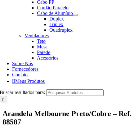
Cabo PP
Cordão Paralelo
Cabo de Alumínio
Duplex
Triplex
Quadruplex
Ventiladores
Teto
Mesa
Parede
Acessórios
Sobre Nós
Fornecedores
Contato
Meus Produtos
Buscar resultados para:
Arandela Melbourne Preto/Cobre – Ref.
88587