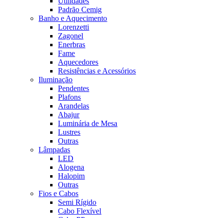
Utilidades
Padrão Cemig
Banho e Aquecimento
Lorenzetti
Zagonel
Enerbras
Fame
Aquecedores
Resistências e Acessórios
Iluminação
Pendentes
Plafons
Arandelas
Abajur
Luminária de Mesa
Lustres
Outras
Lâmpadas
LED
Alogena
Halopim
Outras
Fios e Cabos
Semi Rígido
Cabo Flexível