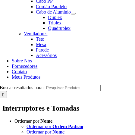
Cabo PP
Cordão Paralelo
Cabo de Alumínio
Duplex
Triplex
Quadruplex
Ventiladores
Teto
Mesa
Parede
Acessórios
Sobre Nós
Fornecedores
Contato
Meus Produtos
Buscar resultados para:
Interruptores e Tomadas
Ordernar por
Nome
Ordernar por
Ordem Padrão
Ordernar por
Nome