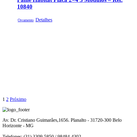
10840
Detalhes
Orçamento
1
2
Próximo
Av. Dr. Cristiano Guimarâes,1656. Planalto - 31720-300 Belo
Horizonte - MG
Telefones: (31) 3309-5850 / 98484-4302