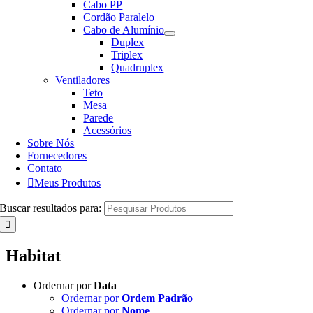
Cabo PP
Cordão Paralelo
Cabo de Alumínio
Duplex
Triplex
Quadruplex
Ventiladores
Teto
Mesa
Parede
Acessórios
Sobre Nós
Fornecedores
Contato
Meus Produtos
Buscar resultados para:
Habitat
Ordernar por
Data
Ordernar por
Ordem Padrão
Ordernar por
Nome