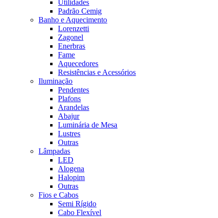
Utilidades
Padrão Cemig
Banho e Aquecimento
Lorenzetti
Zagonel
Enerbras
Fame
Aquecedores
Resistências e Acessórios
Iluminação
Pendentes
Plafons
Arandelas
Abajur
Luminária de Mesa
Lustres
Outras
Lâmpadas
LED
Alogena
Halopim
Outras
Fios e Cabos
Semi Rígido
Cabo Flexível